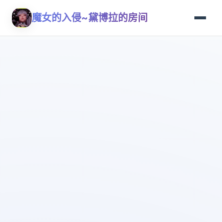
魔女的入侵~黛博拉的房间